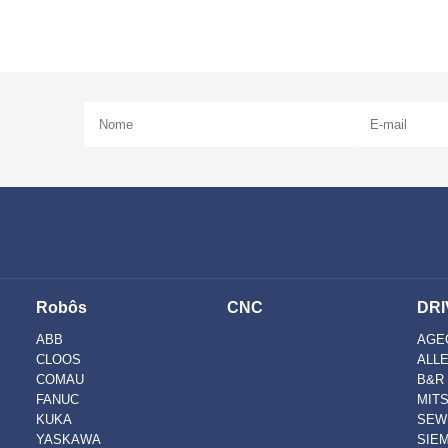
Robôs
CNC
DRI
ABB
AGE
CLOOS
ALL
COMAU
B&R
FANUC
MITS
KUKA
SEW
YASKAWA
SIE