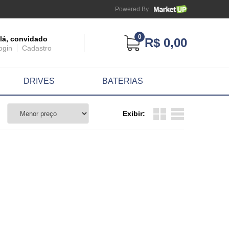
Powered By
0
lá, convidado
R$ 0,00
ogin
Cadastro
DRIVES
BATERIAS
Exibir: