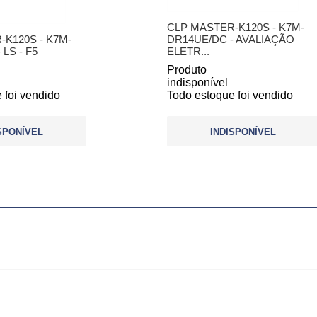
CLP MASTER-K120S - K7M-
K120S - K7M-
DR14UE/DC - AVALIAÇÃO
LS - F5
ELETR...
Produto
indisponível
 foi vendido
Todo estoque foi vendido
SPONÍVEL
INDISPONÍVEL