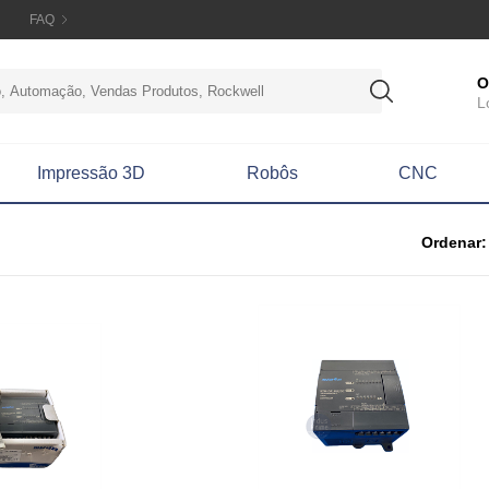
FAQ
O
L
Impressão 3D
Robôs
CNC
Ordenar: