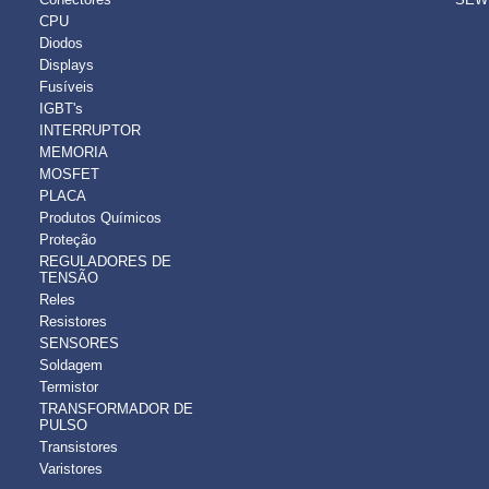
CPU
Diodos
Displays
Fusíveis
IGBT's
INTERRUPTOR
MEMORIA
MOSFET
PLACA
Produtos Químicos
Proteção
REGULADORES DE
TENSÃO
Reles
Resistores
SENSORES
Soldagem
Termistor
TRANSFORMADOR DE
PULSO
Transistores
Varistores