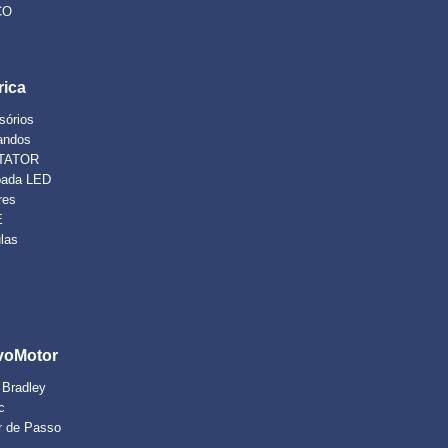
CO
G
rica
sórios
andos
TATOR
ada LED
res
E
ulas
voMotor
 Bradley
c
r de Passo