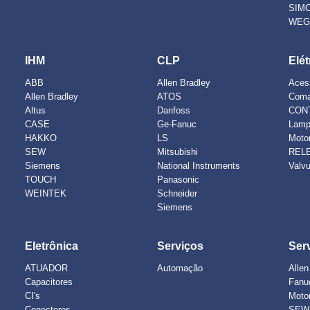
SIM
WE
IHM
CLP
Elét
ABB
Allen Bradley
Aces
Allen Bradley
ATOS
Com
Altus
Danfoss
CON
CASE
Ge-Fanuc
Lamp
HAKKO
LS
Moto
SEW
Mitsubishi
REL
Siemens
National Instruments
Valv
TOUCH
Panasonic
WEINTEK
Schneider
Siemens
Eletrônica
Serviços
Ser
ATUADOR
Automação
Allen
Capacitores
Fanu
CI's
Moto
Conectores
SEW