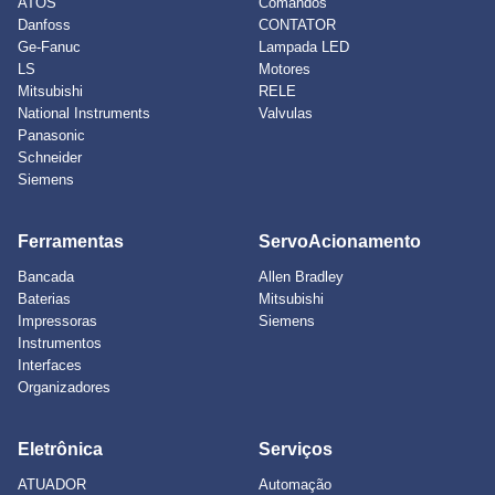
ATOS
Comandos
Danfoss
CONTATOR
Ge-Fanuc
Lampada LED
LS
Motores
Mitsubishi
RELE
National Instruments
Valvulas
Panasonic
Schneider
Siemens
Ferramentas
ServoAcionamento
Bancada
Allen Bradley
Baterias
Mitsubishi
Impressoras
Siemens
Instrumentos
Interfaces
Organizadores
Eletrônica
Serviços
ATUADOR
Automação