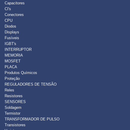
Capacitores
CI's
Conectores
CPU
Diodos
Displays
Fusíveis
IGBT's
INTERRUPTOR
MEMORIA
MOSFET
PLACA
Produtos Químicos
Proteção
REGULADORES DE TENSÃO
Reles
Resistores
SENSORES
Soldagem
Termistor
TRANSFORMADOR DE PULSO
Transistores