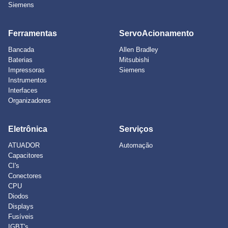
Siemens
Ferramentas
ServoAcionamento
Bancada
Allen Bradley
Baterias
Mitsubishi
Impressoras
Siemens
Instrumentos
Interfaces
Organizadores
Eletrônica
Serviços
ATUADOR
Automação
Capacitores
CI's
Conectores
CPU
Diodos
Displays
Fusíveis
IGBT's